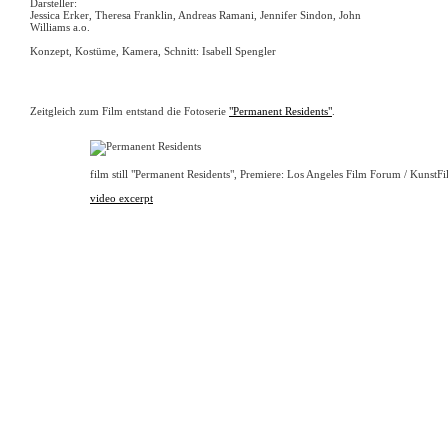
Darsteller:
Jessica Erker, Theresa Franklin, Andreas Ramani, Jennifer Sindon, John
Williams a.o.
Konzept, Kostüme, Kamera, Schnitt: Isabell Spengler
Zeitgleich zum Film entstand die Fotoserie
"Permanent Residents"
.
film still "Permanent Residents", Premiere: Los Angeles Film Forum / KunstF
video excerpt