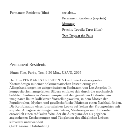
Permanent Residents (film)
see also...
Permanent Residents (c-prints)
Mummy
Psychic Tequila Tarot (film)
Two Days at the Falls
Permanent Residents
16mm Film, Farbe, Ton, 9:30 Min., USA/D, 2005
Der Film PERMANENT RESIDENTS kombiniert extravagantes
Kostümdesign mit einer dokumentarischen Inszenierung von
Alltagshandlungen im zeitgenössischen Stadtraum von Los Angeles. In
kompositorisch ausgefeilten Bildern entfaltet sich durch die mechanisch
belebten Kostüme in Zusammenspiel mit den gewählten Drehorten ein
imaginärer Raum kollektiver Vorstellungswelten, in dem Motive der
Populärkultur, Mythen und gesellschaftliche Fiktionen einen Nachhall finden.
Die Kombination eines futuristischen Looks auf Seiten der Protagonisten mit
stupiden Alltagsverrichtungen wie Putzen, Staubsaugen und Einkaufen
entwickelt einen radikalen Witz, der die Akzeptanz der als gegeben
angesehenen Erscheinungen und Tätigkeiten des alltäglichen Lebens
subversiv unterwandert.
(Text: Arsenal Distribution)